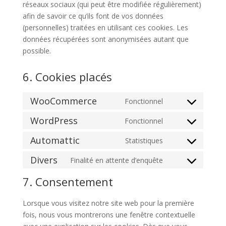
réseaux sociaux (qui peut être modifiée régulièrement)
afin de savoir ce qu’ils font de vos données
(personnelles) traitées en utilisant ces cookies. Les
données récupérées sont anonymisées autant que
possible.
6. Cookies placés
WooCommerce
Fonctionnel
Consent
to
WordPress
Fonctionnel
Consent
service
to
Automattic
Statistiques
woocommerce
Consent
service
to
Divers
Finalité en attente d’enquête
wordpress
Consent
service
to
7. Consentement
automattic
service
divers
Lorsque vous visitez notre site web pour la première
fois, nous vous montrerons une fenêtre contextuelle